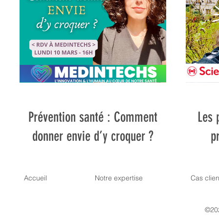
Prévention santé : Comment
Les 
donner envie d’y croquer ?
p
Accueil
Notre expertise
Cas clien
©202