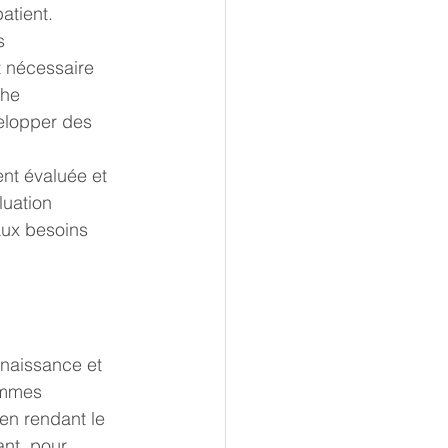
atient.
s 
t nécessaire 
che 
elopper des 
ent évaluée et 
luation 
aux besoins 
nnaissance et 
ommes 
en rendant le 
ant, pour 