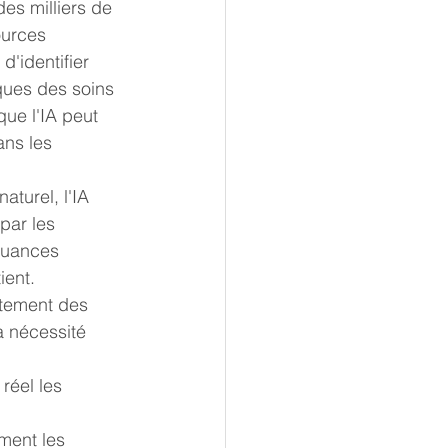
es milliers de 
ources 
'identifier 
ques des soins 
que l'IA peut 
ns les 
turel, l'IA 
par les 
nuances 
ient. 
ctement des 
a nécessité 
réel les 
 
ment les 