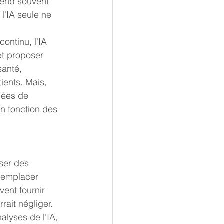
pend souvent 
 l'IA seule ne 
ontinu, l'IA 
et proposer 
santé, 
tients. Mais, 
nées de 
en fonction des 
ser des 
 remplacer 
ent fournir 
rait négliger. 
alyses de l'IA, 