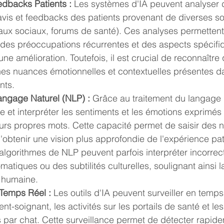
dbacks Patients :
 Les systèmes d'IA peuvent analyser d
vis et feedbacks des patients provenant de diverses s
ux sociaux, forums de santé). Ces analyses permettent d
des préoccupations récurrentes et des aspects spécifi
une amélioration. Toutefois, il est crucial de reconnaître 
es nuances émotionnelles et contextuelles présentes da
nts.
angage Naturel (NLP) :
 Grâce au traitement du langage na
et interpréter les sentiments et les émotions exprimés 
eurs propres mots. Cette capacité permet de saisir des 
'obtenir une vision plus approfondie de l'expérience pat
algorithmes de NLP peuvent parfois interpréter incorre
matiques ou des subtilités culturelles, soulignant ainsi l
n humaine.
 Temps Réel :
 Les outils d'IA peuvent surveiller en temps 
ent-soignant, les activités sur les portails de santé et les
par chat. Cette surveillance permet de détecter rapide