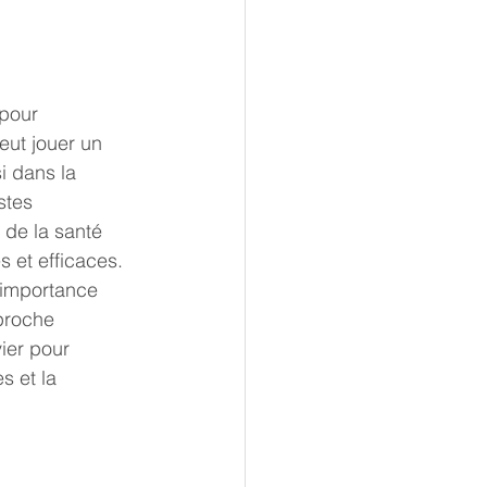
 pour 
eut jouer un 
i dans la 
stes 
 de la santé 
 et efficaces. 
l'importance 
proche 
ier pour 
s et la 