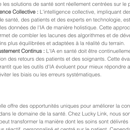
 les solutions de santé sont réellement centrées sur le p
gence Collective :
 L'intelligence collective, impliquant de
e santé, des patients et des experts en technologie, es
 les données de l'IA de manière holistique. Cette appro
ermet de combler les lacunes des algorithmes et de dév
ins plus équilibrées et adaptées à la réalité du terrain.
ustement Continus :
 L'IA en santé doit être continuellem
ion des retours des patients et des soignants. Cette éva
rantit que les outils d'IA évoluent pour mieux répondre 
éviter les biais ou les erreurs systématiques.
cielle offre des opportunités uniques pour améliorer la co
t dans le domaine de la santé. Chez Lucky Link, nous s
peut transformer la manière dont les soins sont délivrés 
s réactif, personnalisé et centré sur le patient. Cepend