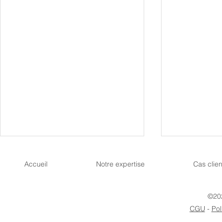
Accueil
Notre expertise
Cas clien
©202
CGU
-
Pol