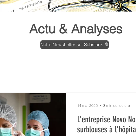
ews
Actu & Analyses
Notre NewsLetter sur Substack 🔖
14 mai 2020
3 min de lecture
L’entreprise Novo No
surblouses à l'hôpit