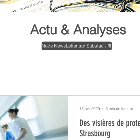
ews
Actu & Analyses
Notre NewsLetter sur Substack 🔖
13 avr. 2020
3 min de lecture
Des visières de prot
Strasbourg