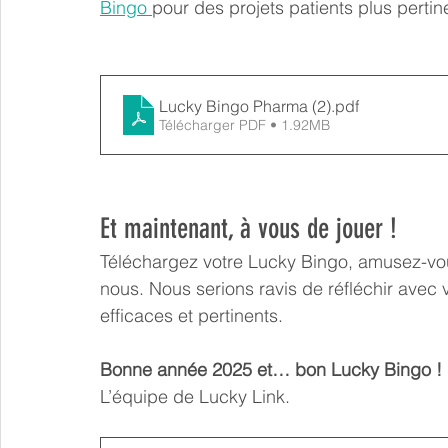
Bingo 
pour des projets patients plus pertin
Lucky Bingo Pharma (2)
.pdf
Télécharger PDF • 1.92MB
Et maintenant, à vous de jouer !
Téléchargez votre Lucky Bingo, amusez-vous,
nous. Nous serions ravis de réfléchir avec 
efficaces et pertinents.
Bonne année 2025 et… bon Lucky Bingo !
L’équipe de Lucky Link.