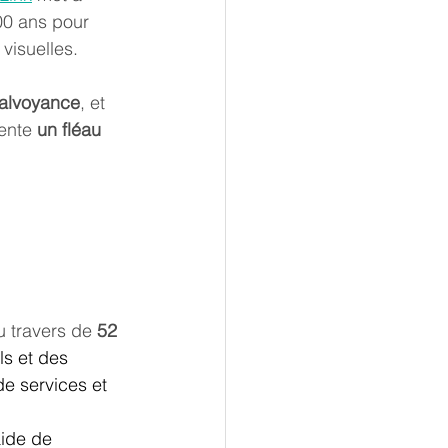
00 ans 
pour 
visuelles.
malvoyance
, et 
ente 
un fléau 
u travers de 
52 
ls et des 
e services et 
ide de 