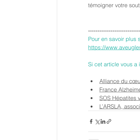
témoigner votre souti
---------------------------
Pour en savoir plus 
https://www.aveugle
Si cet article vous a 
Alliance du cœur
France Alzheime
SOS Hépatites ve
L’ARSLA, associa