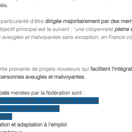
iés. 
particularité d'être 
dirigée majoritairement par des me
jectif principal est le suivant : "
une citoyenneté 
pleine 
s aveugles et malvoyantes sans exception, en France 
rtie prenante de projets novateurs qui 
facilitent l'intégra
 personnes aveugles et malvoyantes. 
bats 
menées par la fédération sont : 
ux cadres bâtis, aux transports, à la voirie
ure, au sports, aux loisirs
cation
ation et adaptation à l'emploi