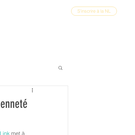
S'inscrire à la NL
yenneté
Link
 met à 