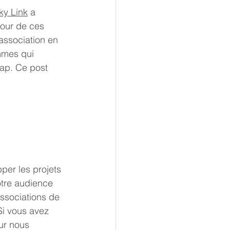
ky Link
 a 
tour de ces 
association en 
mmes qui 
ap. Ce post 
per les projets 
otre audience 
associations de 
Si vous avez 
ur nous 