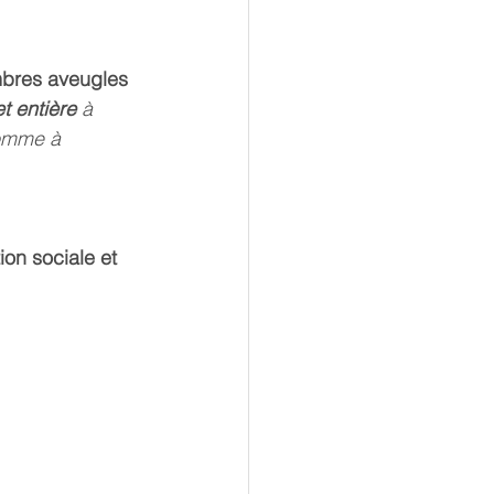
mbres aveugles 
et entière
 à 
comme à 
tion sociale et 