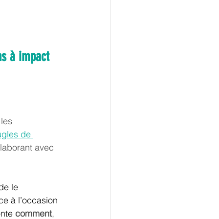
ns à impact 
 les 
gles de 
llaborant avec 
de le 
ce à l’occasion 
nte 
comment
, 