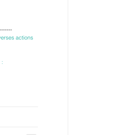
-------
verses actions 
 : 