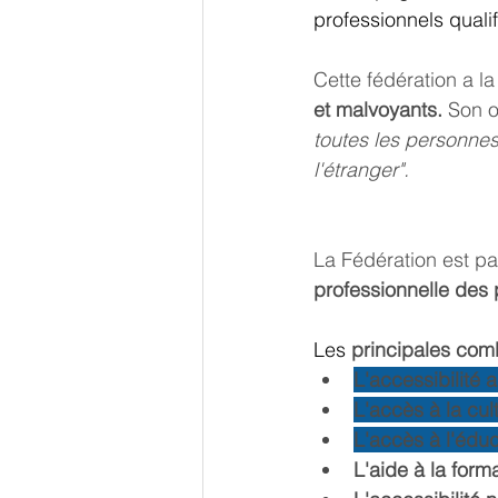
professionnels qualif
Cette fédération a la 
et malvoyants. 
Son ob
toutes les personne
l'étranger".
La Fédération est pa
professionnelle des
Les 
principales com
L'accessibilité a
L'accès à la cult
L'accès à l'édu
L'aide à la form