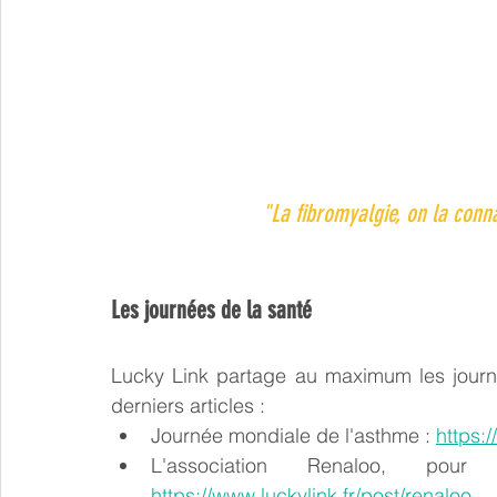
"La fibromyalgie, on la conna
Les journées de la santé
Lucky Link partage au maximum les journée
derniers articles :
Journée mondiale de l'asthme : 
https:
https://www.luckylink.fr/post/renaloo