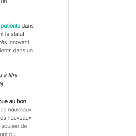
’un 
 patients
dans 
 le statut 
rès innovant 
tients dans un 
 à titre 
é.
ibue au bon 
 ces nouveaux 
 les nouveaux 
u soutien de 
ont pu 