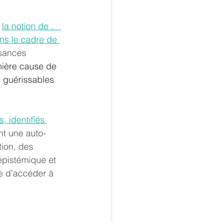
 
la notion de .   
ns le cadre de 
sances 
mière cause de 
 guérissables 
, identifiés 
ent une auto-
tion, des 
épistémique et 
e d’accéder à 