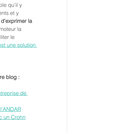
e qu’il y 
nts et y 
 d'exprimer la 
moteur la 
iter le 
st une solution 
re blog : 
treprise de 
e l'ANDAR
ec un Crohn