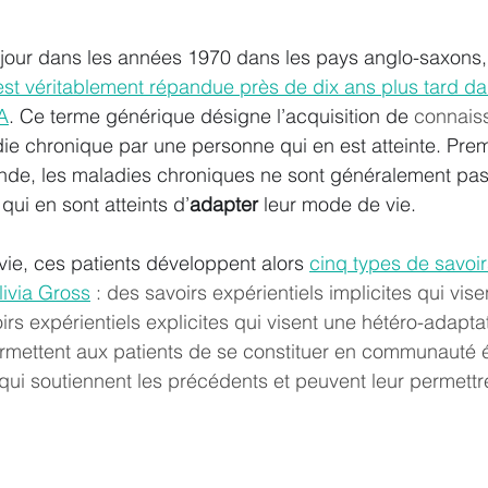
le jour dans les années 1970 dans les pays anglo-saxons,
’est véritablement répandue près de dix ans plus tard da
DA
. Ce terme générique désigne l’acquisition de 
connais
ie chronique par une personne qui en est atteinte. Pre
onde, les maladies chroniques ne sont généralement pas
qui en sont atteints d’
adapter
 leur mode de vie. 
vie, ces patients développent alors 
c
inq types de savoirs
ivia Gross
 : des savoirs expérientiels implicites qui vis
rs expérientiels explicites qui visent une hétéro-adapta
ermettent aux patients de se constituer en communauté 
qui soutiennent les précédents et peuvent leur permettr
 