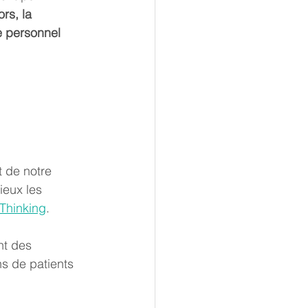
rs, la 
e personnel 
t de notre 
eux les 
Thinking
.
nt des 
ns de patients 