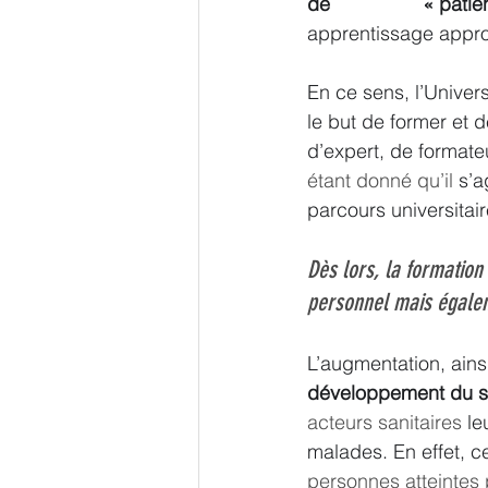
de                 « pat
apprentissage approf
En ce sens, l’Univers
le but de former et d
d’expert, de format
étant donné qu’il 
s’a
parcours universitai
Dès lors, la formation
personnel mais égalem
L’augmentation, ains
développement du s
acteurs sanitaires 
le
malades. En effet, c
personnes atteintes