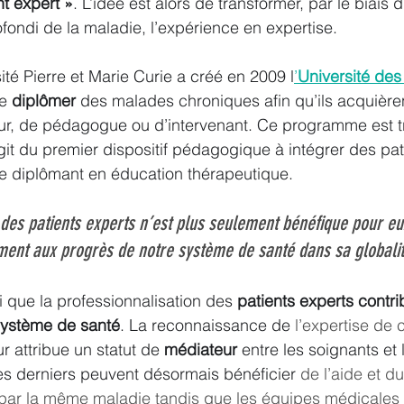
ient expert »
. L’idée est alors de transformer, par le biais d
ondi de la maladie, l’expérience en expertise.
ité Pierre et Marie Curie a créé en 2009 l
’
Université des
e 
diplômer
 des malades chroniques afin qu’ils acquièrent
eur, de pédagogue ou d’intervenant. Ce programme est t
git du premier dispositif pédagogique à intégrer des pa
re diplômant en éducation thérapeutique.
 des patients experts n’est plus seulement bénéfique pour eux
ent aux progrès de notre système de santé dans sa globalit
i que la professionnalisation des 
patients experts contr
ystème de santé
. La reconnaissance de 
l’expertise de
ur attribue un statut de
 médiateur
 entre les soignants et
es derniers peuvent désormais bénéficier 
de l’aide et d
 par la même maladie tandis que les équipes médicales 